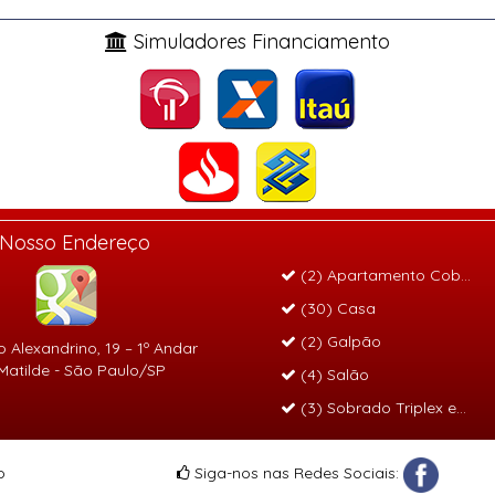
Simuladores Financiamento
Nosso Endereço
(2) Apartamento Cobertur
(30) Casa
(2) Galpão
 Alexandrino, 19 – 1º Andar
 Matilde - São Paulo/SP
(4) Salão
(3) Sobrado Triplex em c
o
Siga-nos nas Redes Sociais: