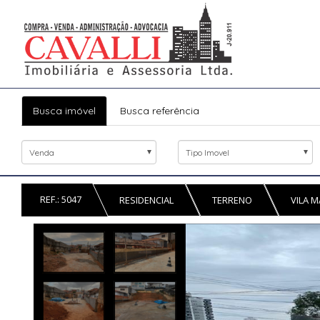
Busca imóvel
Busca referência
Venda
Tipo Imovel
REF.: 5047
RESIDENCIAL
TERRENO
VILA M