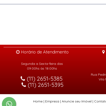
Horário de Atendimento
Segunda a Sexta-feira das
09:00hs às 18:00hs
Rua Pedro
(11) 2651-5385
Vila
(11) 2651-5395
Home
|
Empresa
|
Anuncie seu Imóvel
|
Contat