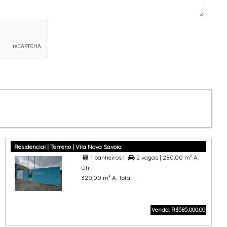
Residencial | Terreno | Vila Nova Savoia
1 banheiros |
2 vagas |
280,00 m² A.


Útil |
320,00 m² A. Total |
Venda: R$585.000,00