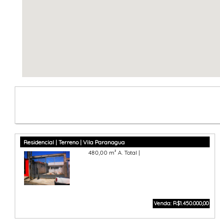
Residencial | Terreno | Vila Paranagua
480,00 m² A. Total |
Venda: R$1.450.000,00