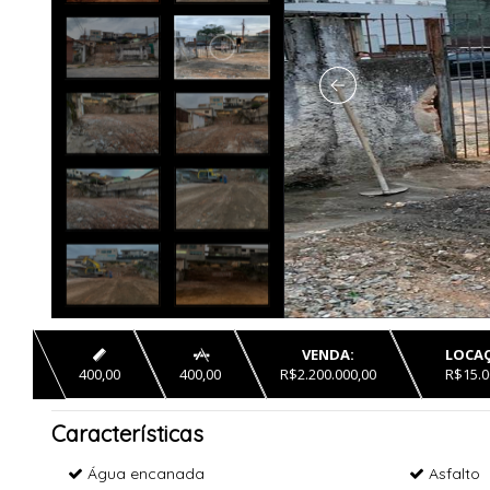
VENDA:
LOCAÇ


400,00
400,00
R$2.200.000,00
R$15.0
Características
Água encanada
Asfalto