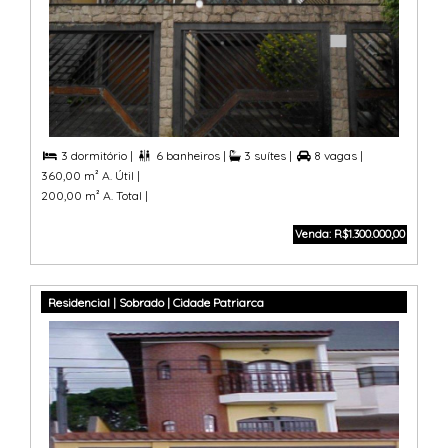
3 dormitório |
6 banheiros |
3 suítes |
8 vagas |



360,00 m² A. Útil |
200,00 m² A. Total |
Venda: R$1.300.000,00
Residencial | Sobrado | Cidade Patriarca