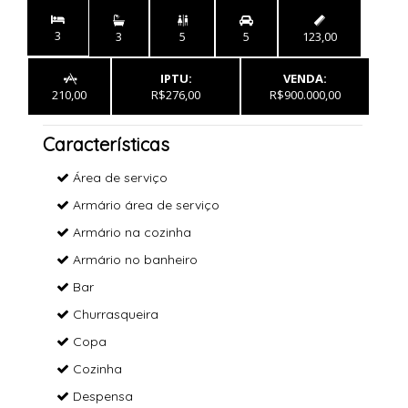


3
3
5
5
123,00
IPTU:
VENDA:

210,00
R$276,00
R$900.000,00
Características
Área de serviço
Armário área de serviço
Armário na cozinha
Armário no banheiro
Bar
Churrasqueira
Copa
Cozinha
Despensa