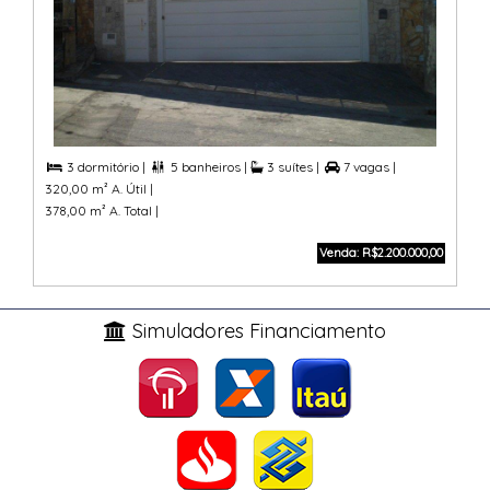
3 dormitório |
5 banheiros |
3 suítes |
7 vagas |



320,00 m² A. Útil |
378,00 m² A. Total |
Venda: R$2.200.000,00
Simuladores Financiamento