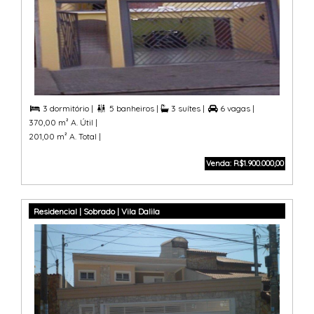
3 dormitório |
5 banheiros |
3 suítes |
6 vagas |



370,00 m² A. Útil |
201,00 m² A. Total |
Venda: R$1.900.000,00
Residencial | Sobrado | Vila Dalila