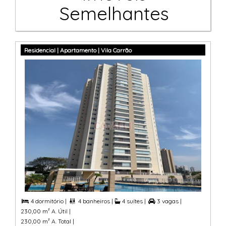
Semelhantes
Residencial | Apartamento | Vila Carrão
4 dormitório |
4 banheiros |
4 suítes |
3 vagas |



230,00 m² A. Útil |
230,00 m² A. Total |