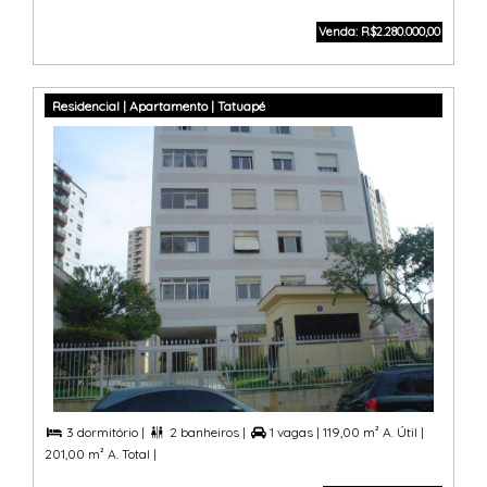
Venda: R$2.280.000,00
Residencial | Apartamento | Tatuapé
3 dormitório |
2 banheiros |
1 vagas |
119,00 m² A. Útil |



201,00 m² A. Total |