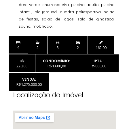
área verde, churrasqueira, piscina adulto, piscina
infantil, playground, quadra poliesportiva, salão
de festas, salão de jogos, sala de ginástica,
sauna, mobiliado..


4
2
3
2
162,00
CONDOMÍNIO:
IPTU:

220,00
R$1.600,00
R$800,00
VENDA:
R$1.275.000,00
Localização do Imóvel