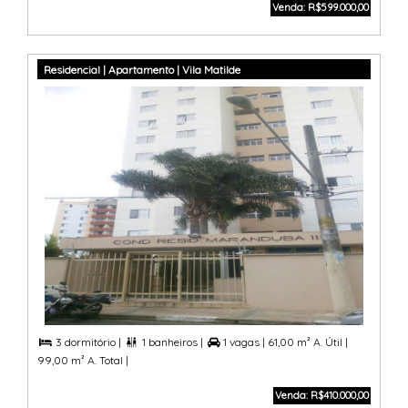
Venda: R$599.000,00
Residencial | Apartamento | Vila Matilde
3 dormitório |
1 banheiros |
1 vagas |
61,00 m² A. Útil |



99,00 m² A. Total |
Venda: R$410.000,00