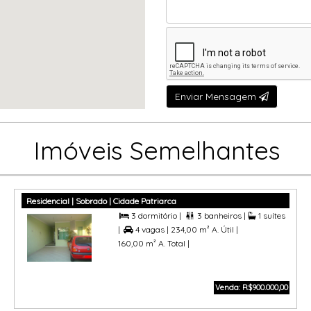
Enviar Mensagem
Imóveis Semelhantes
Residencial | Sobrado | Cidade Patriarca
3 dormitório |
3 banheiros |
1 suítes


|
4 vagas |
234,00 m² A. Útil |

160,00 m² A. Total |
Venda: R$900.000,00