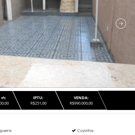
IPTU:
VENDA:

00,00
R$251,00
R$990.000,00
queira
Cozinha