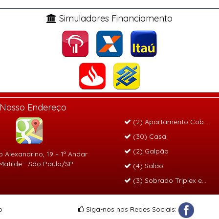
Simuladores Financiamento
Nosso Endereço
(2) Apartamento Cobertur
(30) Casa
(2) Galpão
 Alexandrino, 19 – 1º Andar
 Matilde - São Paulo/SP
(4) Salão
(3) Sobrado Triplex em c
o
Siga-nos nas Redes Sociais: