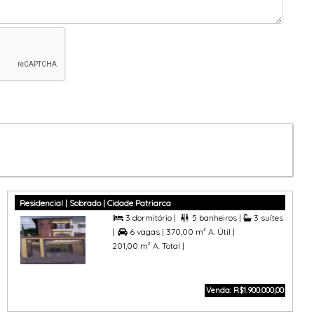
Residencial | Sobrado | Cidade Patriarca
3 dormitório |
5 banheiros |
3 suítes


|
6 vagas |
370,00 m² A. Útil |

201,00 m² A. Total |
Venda: R$1.900.000,00