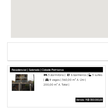
Residencial | Sobrado | Cidade Patriarca
3 dormitório |
6 banheiros |
3 suítes


|
8 vagas |
360,00 m² A. Útil |

200,00 m² A. Total |
Venda: R$1.300.000,00