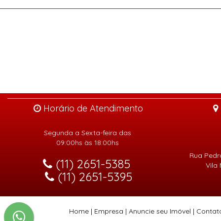
Horário de Atendimento
Segunda a Sexta-feira das
09:00hs às 18:00hs
Rua Pedro
(11) 2651-5385
Vila
(11) 2651-5395
Home
|
Empresa
|
Anuncie seu Imóvel
|
Contat