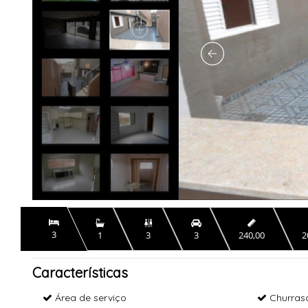


3
1
3
3
240,00
2
Características
Área de serviço
Churras